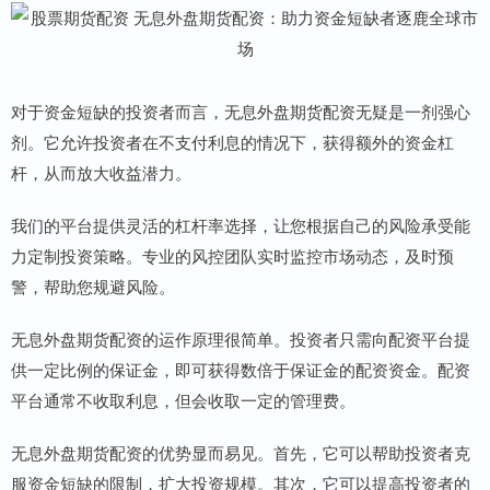
对于资金短缺的投资者而言，无息外盘期货配资无疑是一剂强心
剂。它允许投资者在不支付利息的情况下，获得额外的资金杠
杆，从而放大收益潜力。
我们的平台提供灵活的杠杆率选择，让您根据自己的风险承受能
力定制投资策略。专业的风控团队实时监控市场动态，及时预
警，帮助您规避风险。
无息外盘期货配资的运作原理很简单。投资者只需向配资平台提
供一定比例的保证金，即可获得数倍于保证金的配资资金。配资
平台通常不收取利息，但会收取一定的管理费。
无息外盘期货配资的优势显而易见。首先，它可以帮助投资者克
服资金短缺的限制，扩大投资规模。其次，它可以提高投资者的