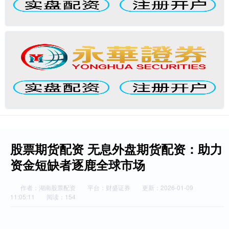
股票期货配资 无息外盘期货配资：助力
资金短缺者逐鹿全球市场
作者：湖南股票配资
平台：财盛证券
更新：2026-01-09
11:05:11
阅读：154