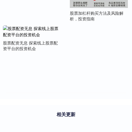
股票加杠杆购买方法及风险解
析，投资指南
股票配资无息 探索线上股票配
资平台的投资机会
相关更新