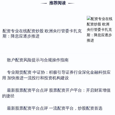
推荐阅读
配资专业在线配资炒股 欧洲央行管委卡扎克
斯：降息应逐步推进
​散户配资风险提示与合规操作指南
​专业期货配资 中证协：积极引导证券行业深化金融科技应
用 加快推进一流投行和投资机构建设
​最新股票配资平台点评 股票配资开户平台：开启财富增值
的捷径
​最新股票配资平台点评 一流配资平台，炒股配资首选