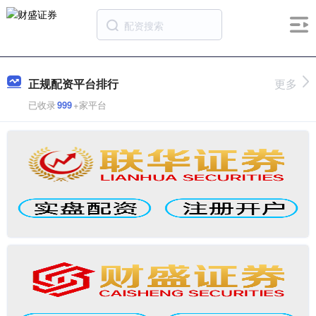
正规配资平台排行
更多
已收录
999
+家平台