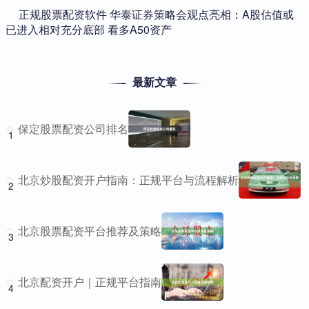
​正规股票配资软件 华泰证券策略会观点亮相：A股估值或
已进入相对充分底部 看多A50资产
最新文章
保定股票配资公司排名
1
北京炒股配资开户指南：正规平台与流程解析
2
北京股票配资平台推荐及策略
3
北京配资开户｜正规平台指南
4