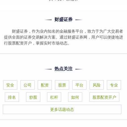
财盛证券
财盛证券，作为业内知名的金融服务平台，致力于为广大交易者
提供全面的证券交易解决方案。通过财盛证券网，用户可以便捷地进
行股票配资开户，掌握实时市场动态。
热点关注
安全
公司
配资
股票
平台
风险
专业
排名
炒股
杠杆
如何
股票配资开户
更多话题动态