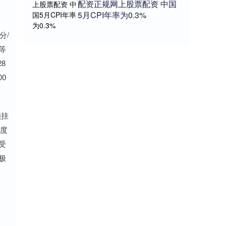
配资正规网上股票配资 中国
5月CPI年率为0.3%
分/
等
8
0
顺挂
印度
受
极