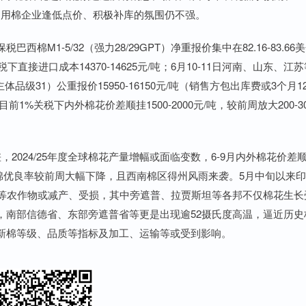
素，用棉企业逢低点价、积极补库的氛围仍不强。
M1-5/32（强力28/29GPT）净重报价集中在82.16-83.66美
直接进口成本14370-14625元/吨；6月10-11日河南、山东、江苏
主体品级31）公重报价15950-16150元/吨（销售方包出库费或3个月12
1%关税下内外棉花价差顺挂1500-2000元/吨，较前周放大200-30
024/25年度全球棉花产量增幅或面临变数，6-9月内外棉花价差
棉优良率较前周大幅下降，且西南棉区得州风雨来袭。5月中旬以来
花等农作物或减产、受损，其中旁遮普、拉贾斯坦等各邦不仅棉花生长
，南部信德省、东部旁遮普省等更是出现逾52摄氏度高温，逼近历史
新棉等级、品质等指标及加工、运输等或受到影响。