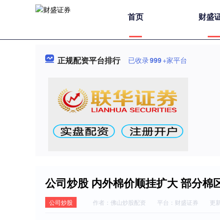
首页
财盛
正规配资平台排行
已收录
999
+家平台
公司炒股 内外棉价顺挂扩大 部分棉
公司炒股
作者：佛山炒股配资
平台：财盛证券
更新：