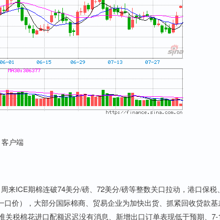
 客户端
ICE期棉连破74美分/磅、72美分/磅等整数关口拉动，港口保税
一口价），大部分国际棉商、贸易企业为加快出货、抓紧回收贷款基
准关税棉花进口配额迟迟没有消息、新增出口订单表现低于预期、7-1