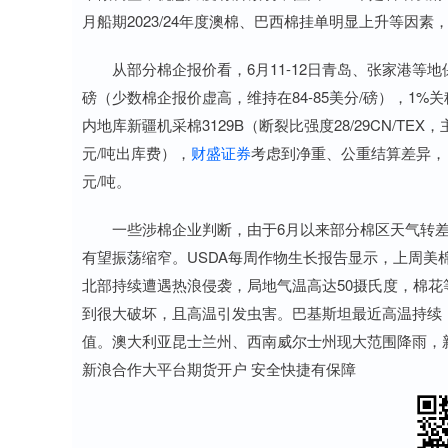
月船期2023/24年度澳棉、巴西棉挂单明显上升等因
从部分棉企报价看，6月11-12日青岛、张家港等地保税巴西棉
磅（少数棉企报价虚高，维持在84-85美分/磅），1%关税下
内地库新疆机采棉3129B（断裂比强度28/29CN/TEX，
元/吨出库费），
财盛证券
考虑到净重、公重结算差异，目前
元/吨。
一些涉棉企业判断，由于6月以来部分棉区天气转差，2
有望振荡缩窄。USDA每周作物生长报告显示，上周美
北部持续遭遇热浪侵袭，局地气温高达50摄氏度，棉
到很大破坏，且高温引发虫害。巴基斯坦最近高温持续
值。澳大利亚昆士兰州、西南威尔士州现大范围降雨，
新浪合作大平台期货开户 安全快捷有保障